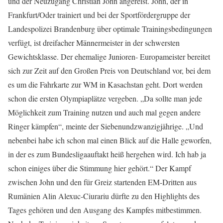
und der Neuzugang Christian John angereist. John, der in
Frankfurt/Oder trainiert und bei der Sportfördergruppe der
Landespolizei Brandenburg über optimale Trainingsbedingungen
verfügt, ist dreifacher Männermeister in der schwersten
Gewichtsklasse. Der ehemalige Junioren- Europameister bereitet
sich zur Zeit auf den Großen Preis von Deutschland vor, bei dem
es um die Fahrkarte zur WM in Kasachstan geht. Dort werden
schon die ersten Olympiaplätze vergeben. „Da sollte man jede
Möglichkeit zum Training nutzen und auch mal gegen andere
Ringer kämpfen“, meinte der Siebenundzwanzigjährige. „Und
nebenbei habe ich schon mal einen Blick auf die Halle geworfen,
in der es zum Bundesligaauftakt heiß hergehen wird. Ich hab ja
schon einiges über die Stimmung hier gehört.“ Der Kampf
zwischen John und den für Greiz startenden EM-Dritten aus
Rumänien Alin Alexuc-Ciurariu dürfte zu den Highlights des
Tages gehören und den Ausgang des Kampfes mitbestimmen.