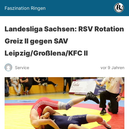
Faszination Ringen
Landesliga Sachsen: RSV Rotation
Greiz II gegen SAV
Leipzig/Großlena/KFC II
Service
vor 9 Jahren