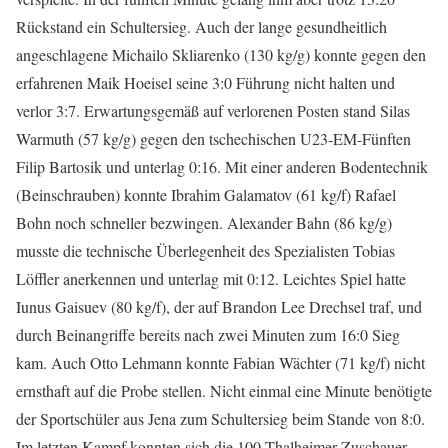
Rückstand ein Schultersieg. Auch der lange gesundheitlich
angeschlagene Michailo Skliarenko (130 kg/g) konnte gegen den
erfahrenen Maik Hoeisel seine 3:0 Führung nicht halten und
verlor 3:7. Erwartungsgemäß auf verlorenen Posten stand Silas
Warmuth (57 kg/g) gegen den tschechischen U23-EM-Fünften
Filip Bartosik und unterlag 0:16. Mit einer anderen Bodentechnik
(Beinschrauben) konnte Ibrahim Galamatov (61 kg/f) Rafael
Bohn noch schneller bezwingen. Alexander Bahn (86 kg/g)
musste die technische Überlegenheit des Spezialisten Tobias
Löffler anerkennen und unterlag mit 0:12. Leichtes Spiel hatte
Iunus Gaisuev (80 kg/f), der auf Brandon Lee Drechsel traf, und
durch Beinangriffe bereits nach zwei Minuten zum 16:0 Sieg
kam. Auch Otto Lehmann konnte Fabian Wächter (71 kg/f) nicht
ernsthaft auf die Probe stellen. Nicht einmal eine Minute benötigte
der Sportschüler aus Jena zum Schultersieg beim Stande von 8:0.
Im letzten Kampf konnten sich die 100 Thalheimer Zuschauer