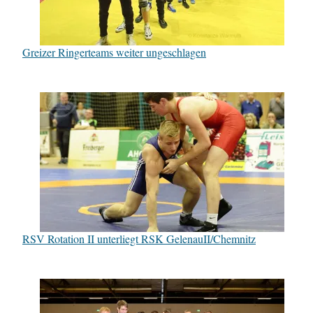
Greizer Ringerteams weiter ungeschlagen
RSV Rotation II unterliegt RSK GelenauII/Chemnitz