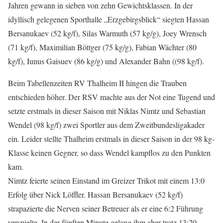
Jahren gewann in sieben von zehn Gewichtsklassen. In der
idyllisch gelegenen Sporthalle „Erzgebirgsblick“ siegten Hassan
Bersanukaev (52 kg/f), Silas Warmuth (57 kg/g), Joey Wrensch
(71 kg/f), Maximilian Böttger (75 kg/g), Fabian Wächter (80
kg/f), Iunus Gaisuev (86 kg/g) und Alexander Bahn ((98 kg/f).
Beim Tabellenzeiten RV Thalheim II hingen die Trauben
entschieden höher. Der RSV machte aus der Not eine Tugend und
setzte erstmals in dieser Saison mit Niklas Nimtz und Sebastian
Wendel (98 kg/f) zwei Sportler aus dem Zweitbundesligakader
ein. Leider stellte Thalheim erstmals in dieser Saison in der 98 kg-
Klasse keinen Gegner, so dass Wendel kampflos zu den Punkten
kam.
Nimtz feierte seinen Einstand im Greizer Trikot mit einem 13:0
Erfolg über Nick Löffler. Hassan Bersanukaev (52 kg/f)
strapazierte die Nerven seiner Betreuer als er eine 6:2 Führung
verspielte. In der fünften Minute gelang ihm aber trotz 13:20